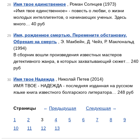
Имя твое единственное
, Роман Солнцев (1973)
28
«Имя твое единственное» - повесть о любви, о жизни
молодых интеллигентов, о начинающих ученых. Здесь
много… 40 руб
Имя, рожденное смертью. Перемените обстановку.
29
Обрекаю на смерть
, Э. Макбейн, Д. Чейз, Р. Маклональд
(1994)
В сборник вошли произведения известных мастеров
детективного жанра, в которых захватывающий сюжет… 240
руб
Имя твое Надежда
, Николай Петев (2014)
30
ИМЯ ТВОЕ - НАДЕЖДА - последняя изданная на русском
языке книга известного болгарского литератора… 248 руб
Страницы
←
Предыдущая
Следующая
→
1
2
3
4
5
6
7
8
9
10
11
12
13