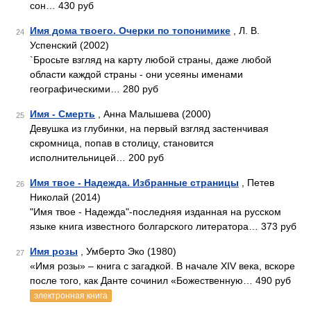
сон… 430 руб
Имя дома твоего. Очерки по топонимике
, Л. В.
24
Успенский (2002)
`Бросьте взгляд на карту любой страны, даже любой
области каждой страны - они усеяны именами
географическими… 280 руб
Имя - Смерть
, Анна Малышева (2000)
25
Девушка из глубинки, на первый взгляд застенчивая
скромница, попав в столицу, становится
исполнительницей… 200 руб
Имя твое - Надежда. Избранные страницы
, Петев
26
Николай (2014)
"Имя твое - Надежда"-последняя изданная на русском
языке книга известного болгарского литератора… 373 руб
Имя розы
, Умберто Эко (1980)
27
«Имя розы» – книга с загадкой. В начале ХIV века, вскоре
после того, как Данте сочинил «Божественную… 490 руб
электронная книга