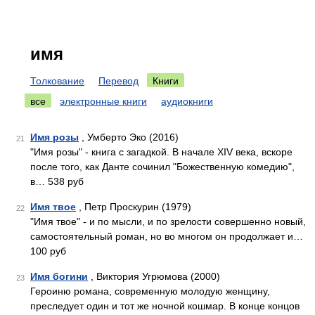
имя
Толкование
Перевод
Книги
все
электронные книги
аудиокниги
Имя розы
, Умберто Эко (2016)
21
"Имя розы" - книга с загадкой. В начале XIV века, вскоре
после того, как Данте сочинил "Божественную комедию",
в… 538 руб
Имя твое
, Петр Проскурин (1979)
22
"Имя твое" - и по мысли, и по зрелости совершенно новый,
самостоятельный роман, но во многом он продолжает и…
100 руб
Имя богини
, Виктория Угрюмова (2000)
23
Героиню романа, современную молодую женщину,
преследует один и тот же ночной кошмар. В конце концов